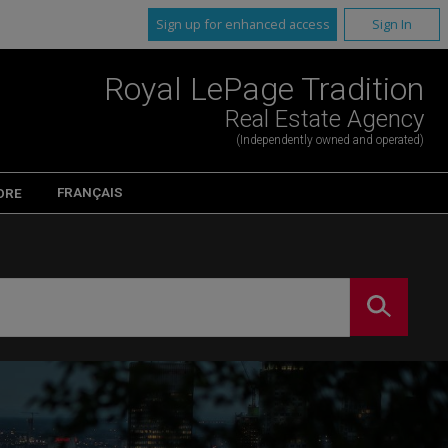
Sign up for enhanced access
Sign In
Royal LePage Tradition
Real Estate Agency
(Independently owned and operated)
FRANÇAIS
ORE