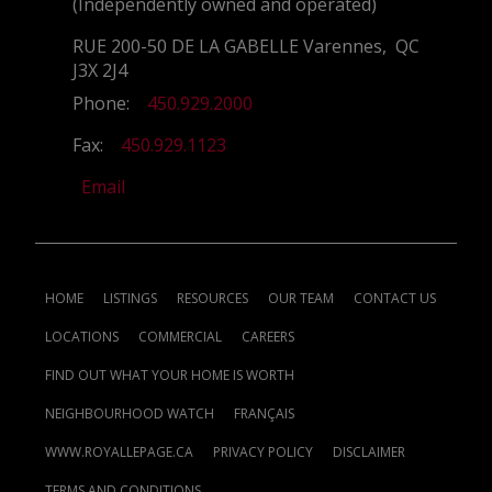
(Independently owned and operated)
RUE 200-50 DE LA GABELLE Varennes, QC
J3X 2J4
Phone:
450.929.2000
Fax:
450.929.1123
Email
HOME
LISTINGS
RESOURCES
OUR TEAM
CONTACT US
LOCATIONS
COMMERCIAL
CAREERS
FIND OUT WHAT YOUR HOME IS WORTH
NEIGHBOURHOOD WATCH
FRANÇAIS
WWW.ROYALLEPAGE.CA
PRIVACY POLICY
DISCLAIMER
TERMS AND CONDITIONS