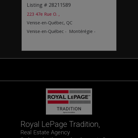
Listing # 28211589
List
223 47e Rue O. ,
29 Ru
Venise-en-Québec, QC
Saint
Venise-en-Québec - Montérégie -
Saint
Royal LePage Tradition,
Real Estate Agency