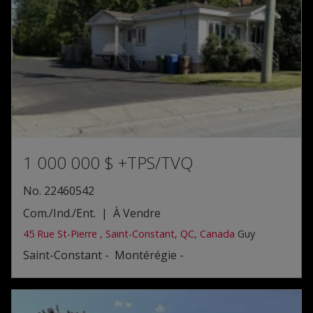
1 000 000 $
+TPS/TVQ
No. 22460542
Com./Ind./Ent. | À Vendre
45 Rue St-Pierre , Saint-Constant, QC, Canada
Guy
Saint-Constant - Montérégie -