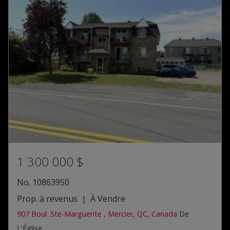
1 300 000 $
No. 10863950
Prop. à revenus | À Vendre
907 Boul. Ste-Marguerite , Mercier, QC, Canada
De
L'Église