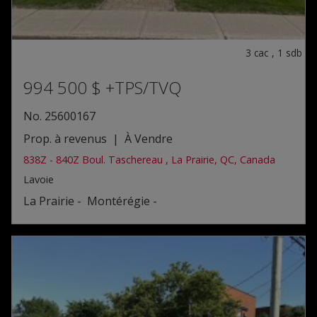
3
cac
,
1
sdb
994 500 $
+TPS/TVQ
No. 25600167
Prop. à revenus | À Vendre
838Z - 840Z Boul. Taschereau , La Prairie, QC, Canada
Lavoie
La Prairie - Montérégie -