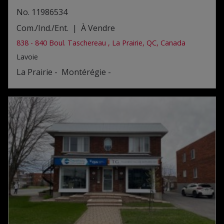
No. 11986534
Com./Ind./Ent. | À Vendre
838 - 840 Boul. Taschereau , La Prairie, QC, Canada
Lavoie
La Prairie - Montérégie -