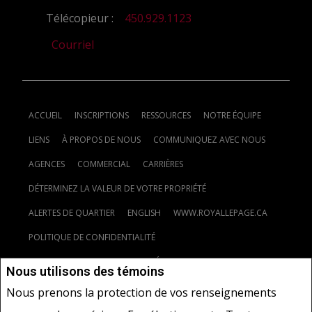
Télécopieur :
450.929.1123
Courriel
ACCUEIL
INSCRIPTIONS
RESSOURCES
NOTRE ÉQUIPE
LIENS
À PROPOS DE NOUS
COMMUNIQUEZ AVEC NOUS
AGENCES
COMMERCIAL
CARRIÈRES
DÉTERMINEZ LA VALEUR DE VOTRE PROPRIÉTÉ
ALERTES DE QUARTIER
ENGLISH
WWW.ROYALLEPAGE.CA
POLITIQUE DE CONFIDENTIALITÉ
CLAUSE DE NON-RESPONSABILITÉ
CONDITIONS D'UTILISATION
Nous utilisons des témoins
Nous prenons la protection de vos renseignements
Ne vise pas à solliciter les acheteurs ou vendeurs, propriétaires ou