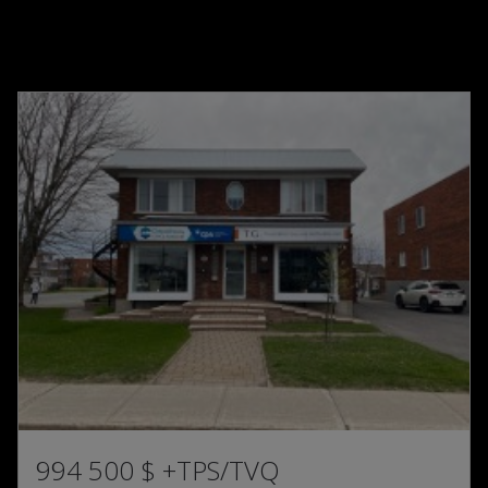
994 500 $
+TPS/TVQ